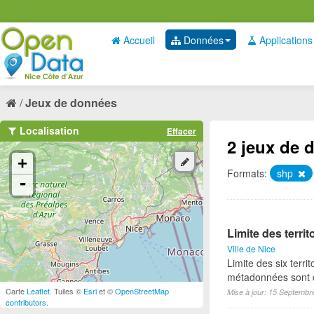
Accueil
Données
Applications
Jeux de données
Localisation
Effacer
2 jeux de 
+
Formats:
shp
-
Limite des territ
Ville de Nice
Limite des six territ
métadonnées sont c
Carte
Leaflet
. Tuiles ©
Esri
et ©
OpenStreetMap
Mise à jour: 15 Septembr
contributors
.