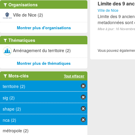
Limite des 9 anci
Organisations
Ville de Nice
Ville de Nice (2)
Limite des 9 anciens
metadonnées sont c
Montrer plus d'organisations
Mise à jour: 16 Novembr
Thématiques
Aménagement du territoire (2)
Vous pouvez également
Montrer plus de thématiques
Mots-clés
Tout effacer
territoire (2)
sig (2)
shape (2)
nca (2)
métropole (2)