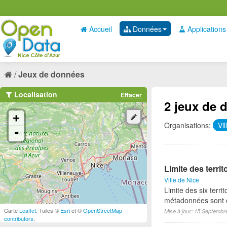
Accueil
Données
Applications
Jeux de données
Localisation
Effacer
2 jeux de 
+
Organisations:
Vi
-
Limite des territ
Ville de Nice
Limite des six territ
métadonnées sont c
Carte
Leaflet
. Tuiles ©
Esri
et ©
OpenStreetMap
Mise à jour: 15 Septembr
contributors
.