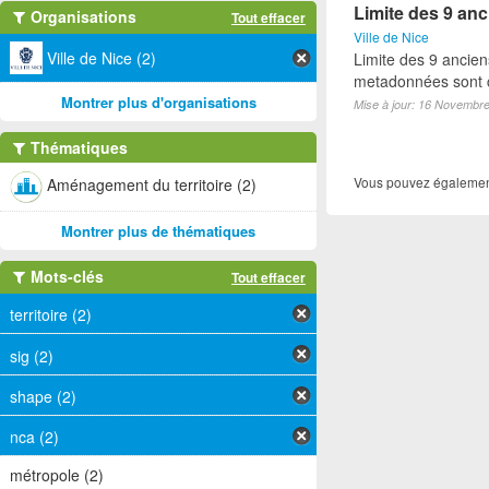
Limite des 9 anci
Organisations
Tout effacer
Ville de Nice
Ville de Nice (2)
Limite des 9 anciens
metadonnées sont c
Montrer plus d'organisations
Mise à jour: 16 Novembr
Thématiques
Vous pouvez également
Aménagement du territoire (2)
Montrer plus de thématiques
Mots-clés
Tout effacer
territoire (2)
sig (2)
shape (2)
nca (2)
métropole (2)