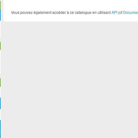
Vous pouvez également accéder à ce catalogue en utilisant
API
(cf
Document
Tourisme Métropol... (1)