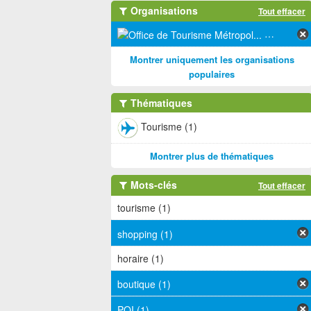
Organisations
Tout effacer
Office de 
Montrer uniquement les organisations
populaires
Thématiques
Tourisme (1)
Montrer plus de thématiques
Mots-clés
Tout effacer
tourisme (1)
shopping (1)
horaire (1)
boutique (1)
POI (1)