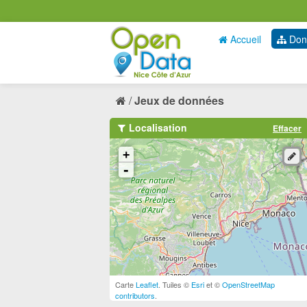
Accueil
Don
Jeux de données
Localisation
Effacer
+
-
Carte
Leaflet
. Tuiles ©
Esri
et ©
OpenStreetMap
contributors
.