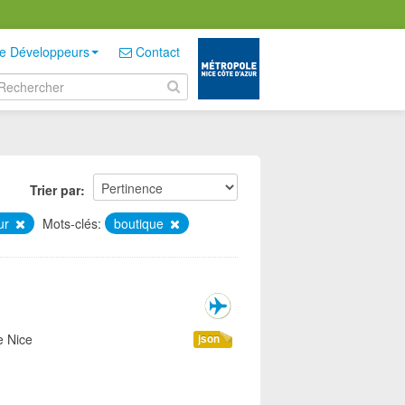
e Développeurs
Contact
Trier par
zur
Mots-clés:
boutique
e Nice
json