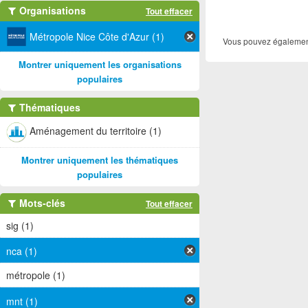
Organisations
Tout effacer
Métropole Nice Côte d'Azur (1)
Vous pouvez également
Montrer uniquement les organisations
populaires
Thématiques
Aménagement du territoire (1)
Montrer uniquement les thématiques
populaires
Mots-clés
Tout effacer
sig (1)
nca (1)
métropole (1)
mnt (1)