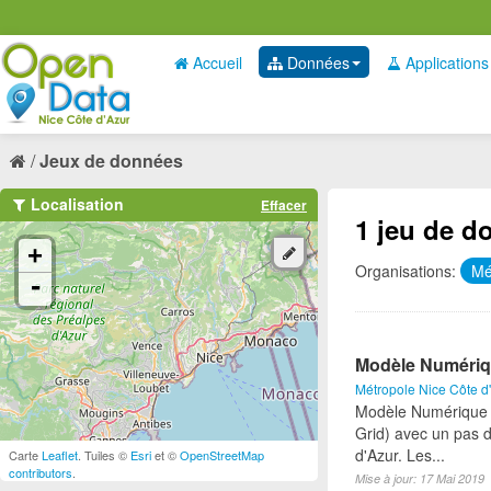
Accueil
Données
Applications
Jeux de données
Localisation
Effacer
1 jeu de d
+
Organisations:
Mé
-
Modèle Numériqu
Métropole Nice Côte d
Modèle Numérique de
Grid) avec un pas d
d'Azur. Les...
Carte
Leaflet
. Tuiles ©
Esri
et ©
OpenStreetMap
contributors
.
Mise à jour: 17 Mai 2019