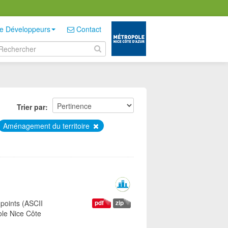
e Développeurs
Contact
Trier par
Aménagement du territoire
points (ASCII
pdf
zip
ole Nice Côte