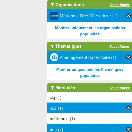
Organisations
Tout effacer
Métropole Nice Côte d'Azur (1)
Montrer uniquement les organisations
populaires
Thématiques
Tout effacer
Aménagement du territoire (1)
Montrer uniquement les thématiques
populaires
Mots-clés
Tout effacer
sig (1)
nca (1)
métropole (1)
mnt (1)