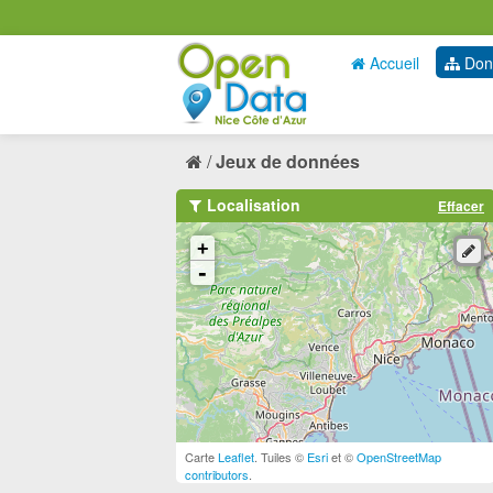
Accueil
Don
Jeux de données
Localisation
Effacer
+
-
Carte
Leaflet
. Tuiles ©
Esri
et ©
OpenStreetMap
contributors
.