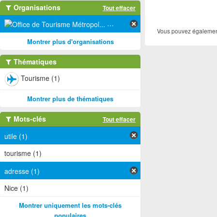
Organisations
Tout effacer
Office de Tourisme Métropol... (1)
Vous pouvez également
Montrer plus d'organisations
Thématiques
Tourisme (1)
Montrer plus de thématiques
Mots-clés
Tout effacer
utile (1)
tourisme (1)
adresse (1)
Nice (1)
Montrer uniquement les mots-clés
populaires