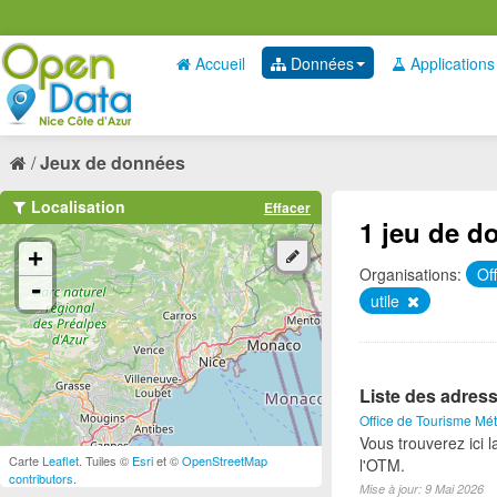
Accueil
Données
Applications
Jeux de données
Localisation
Effacer
1 jeu de d
+
Organisations:
Of
-
utile
Liste des adress
Office de Tourisme Mét
Vous trouverez ici 
Carte
Leaflet
. Tuiles ©
Esri
et ©
OpenStreetMap
l'OTM.
contributors
.
Mise à jour: 9 Mai 2026