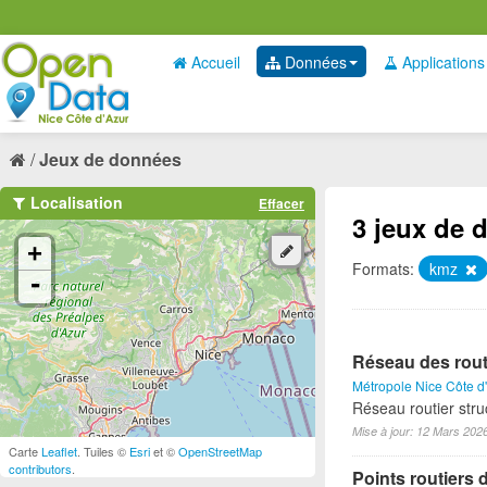
Accueil
Données
Applications
Jeux de données
Localisation
Effacer
3 jeux de 
+
Formats:
kmz
-
Réseau des rout
Métropole Nice Côte d
Réseau routier stru
Mise à jour: 12 Mars 202
Carte
Leaflet
. Tuiles ©
Esri
et ©
OpenStreetMap
contributors
.
Points routiers 