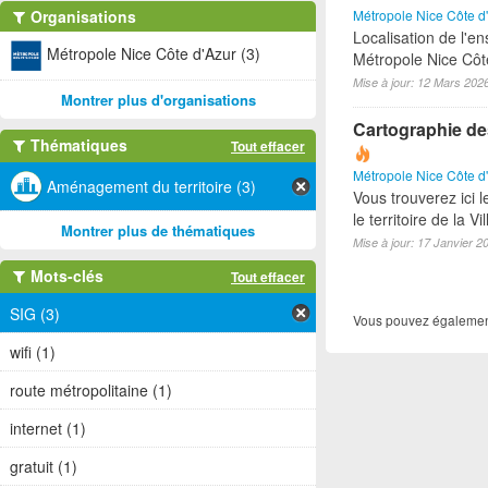
Organisations
Métropole Nice Côte d
Localisation de l'e
Métropole Nice Côte d'Azur (3)
Métropole Nice Côt
Mise à jour: 12 Mars 202
Montrer plus d'organisations
Cartographie des 
Thématiques
Tout effacer
Métropole Nice Côte d
Aménagement du territoire (3)
Vous trouverez ici 
le territoire de la Vi
Montrer plus de thématiques
Mise à jour: 17 Janvier 2
Mots-clés
Tout effacer
SIG (3)
Vous pouvez également
wifi (1)
route métropolitaine (1)
internet (1)
gratuit (1)