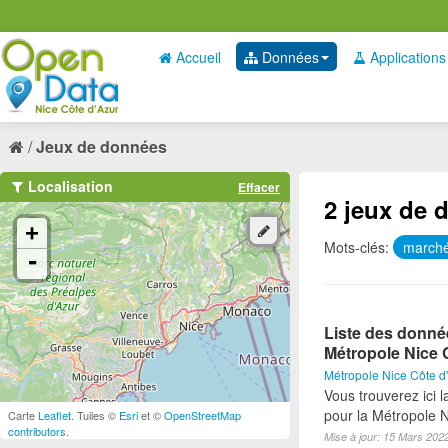
Accueil
Données
Applications
Jeux de données
Localisation
Effacer
2 jeux de 
+
Mots-clés:
marché
-
Liste des donné
Métropole Nice 
Métropole Nice Côte d
Vous trouverez ici 
pour la Métropole 
Carte
Leaflet
. Tuiles ©
Esri
et ©
OpenStreetMap
contributors
.
Mise à jour: 15 Mars 202