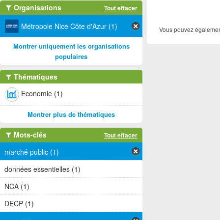
Organisations
Tout effacer
Métropole Nice Côte d'Azur (1)
Vous pouvez également
Montrer uniquement les organisations
populaires
Thématiques
Economie (1)
Montrer plus de thématiques
Mots-clés
Tout effacer
marché public (1)
données essentielles (1)
NCA (1)
DECP (1)