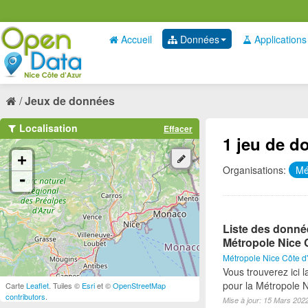
Accueil
Données
Applications
Jeux de données
Localisation
Effacer
1 jeu de d
+
Organisations:
Mé
-
Liste des donné
Métropole Nice 
Métropole Nice Côte d
Vous trouverez ici 
pour la Métropole 
Carte
Leaflet
. Tuiles ©
Esri
et ©
OpenStreetMap
contributors
.
Mise à jour: 15 Mars 202