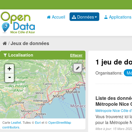
Accueil
Données
Applications
Jeux de données
Localisation
Effacer
1 jeu de d
+
Organisations:
Mé
-
Liste des donné
Métropole Nice 
Métropole Nice Côte d
Vous trouverez ici 
pour la Métropole 
Carte
Leaflet
. Tuiles ©
Esri
et ©
OpenStreetMap
contributors
.
Mise à jour: 15 Mars 202