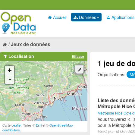
Accueil
Données
Applications
Jeux de données
Localisation
Effacer
1 jeu de d
+
Organisations:
Mé
-
Liste des donné
Métropole Nice 
Métropole Nice Côte d
Vous trouverez ici 
pour la Métropole 
Carte
Leaflet
. Tuiles ©
Esri
et ©
OpenStreetMap
contributors
.
Mise à jour: 15 Mars 202