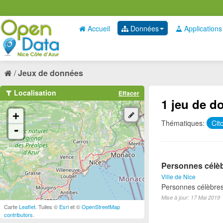
Accueil
Données
Applications
Jeux de données
Localisation
Effacer
1 jeu de d
+
Thématiques:
Cit
-
Personnes célèb
Ville de Nice
Personnes célèbres
Mise à jour: 17 Mai 2019
Carte
Leaflet
. Tuiles ©
Esri
et ©
OpenStreetMap
contributors
.