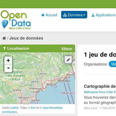
Accueil
Données
Applications
Jeux de données
Localisation
Effacer
1 jeu de d
+
Organisations:
Mé
-
Cartographie de
Métropole Nice Côte d
Vous trouverez dan
au format géograph
Carte
Leaflet
. Tuiles ©
Esri
et ©
OpenStreetMap
Mise à jour: 17 Mai 2019
contributors
.