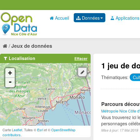
Accueil
Données
Applications
Jeux de données
Localisation
Effacer
1 jeu de d
+
Thématiques:
Cul
-
Parcours décou
Métropole Nice Côte d
Vous trouverez ici
personnages célébr
Carte
Leaflet
. Tuiles ©
Esri
et ©
OpenStreetMap
Mise à jour: 17 Mai 2019
contributors
.