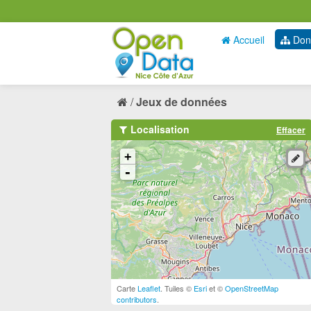
Accueil
Don
Jeux de données
Localisation
Effacer
+
-
Carte
Leaflet
. Tuiles ©
Esri
et ©
OpenStreetMap
contributors
.