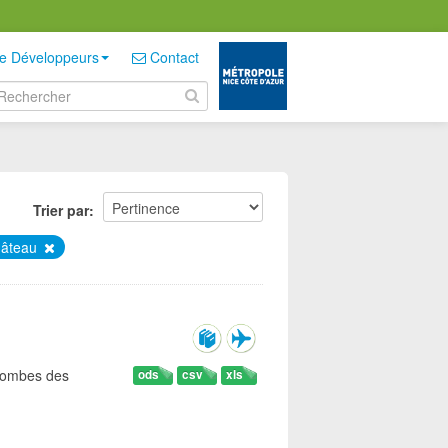
e Développeurs
Contact
Trier par
hâteau
 tombes des
ods
csv
xls