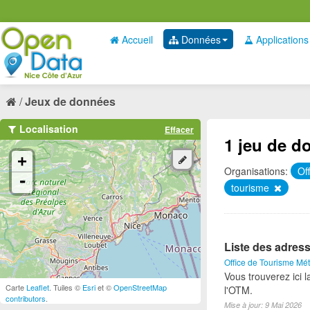
Accueil
Données
Applications
Jeux de données
Localisation
Effacer
1 jeu de d
+
Organisations:
Of
-
tourisme
Liste des adress
Office de Tourisme Mét
Vous trouverez ici 
Carte
Leaflet
. Tuiles ©
Esri
et ©
OpenStreetMap
l'OTM.
contributors
.
Mise à jour: 9 Mai 2026