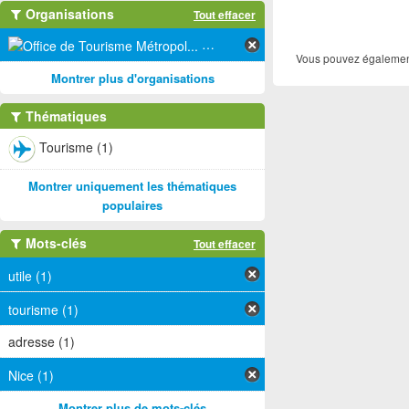
Organisations
Tout effacer
Office de Tourisme Métropol... (1)
Vous pouvez également
Montrer plus d'organisations
Thématiques
Tourisme (1)
Montrer uniquement les thématiques
populaires
Mots-clés
Tout effacer
utile (1)
tourisme (1)
adresse (1)
Nice (1)
Montrer plus de mots-clés