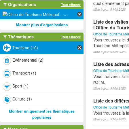
quotidiennement pa
Organisations
Tout effacer
Mise à jour: 9 Mai 2026
Office de Tourisme Métropol... (10)
Liste des visite
Montrer plus d'organisations
l'Office du Tour
Office de Tourisme Mét
Thématiques
Tout effacer
Vous trouverez ici d
Tourisme Métropoli
Tourisme (10)
Mise à jour: 9 Mai 2026
Evénementiel (2)
Liste des adress
Office de Tourisme Mét
Transport (1)
Vous trouverez ici 
l'OTM.
Sport (1)
Mise à jour: 9 Mai 2026
Culture (1)
Liste des différ
Office de Tourisme Mét
Montrer uniquement les thématiques
Vous trouverez la l
populaires
Mise à jour: 9 Mai 2026