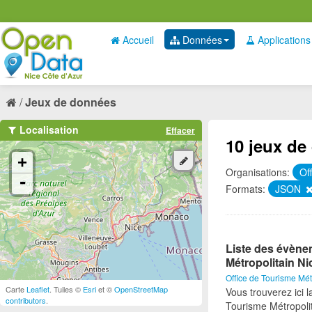
Accueil
Données
Applications
Jeux de données
Localisation
Effacer
10 jeux de
+
Organisations:
Of
-
Formats:
JSON
Liste des évène
Métropolitain Ni
Office de Tourisme Mét
Carte
Leaflet
. Tuiles ©
Esri
et ©
OpenStreetMap
Vous trouverez ici 
contributors
.
Tourisme Métropolit