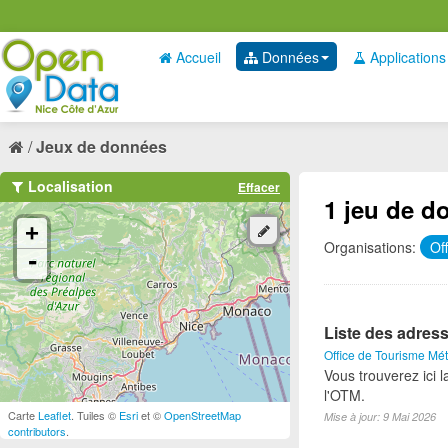
Accueil
Données
Applications
Jeux de données
Localisation
Effacer
1 jeu de d
+
Organisations:
Of
-
Liste des adress
Office de Tourisme Mét
Vous trouverez ici 
l'OTM.
Carte
Leaflet
. Tuiles ©
Esri
et ©
OpenStreetMap
Mise à jour: 9 Mai 2026
contributors
.