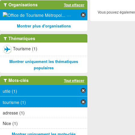
Organisations
Tout effacer
Vous pouvez également
Office de Tourisme Métropol... (1)
Montrer plus d'organisations
Thématiques
Tourisme (1)
Montrer uniquement les thématiques
populaires
Mots-clés
Tout effacer
utile (1)
tourisme (1)
adresse (1)
Nice (1)
Montrer uniquement les mots-clés