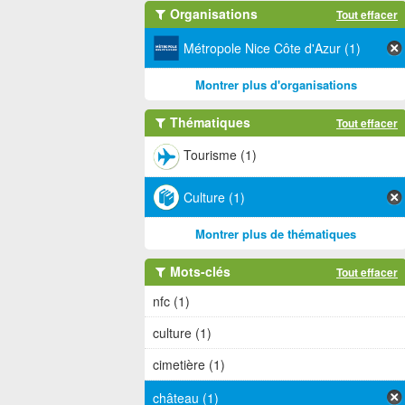
Organisations
Tout effacer
Métropole Nice Côte d'Azur (1)
Montrer plus d'organisations
Thématiques
Tout effacer
Tourisme (1)
Culture (1)
Montrer plus de thématiques
Mots-clés
Tout effacer
nfc (1)
culture (1)
cimetière (1)
château (1)