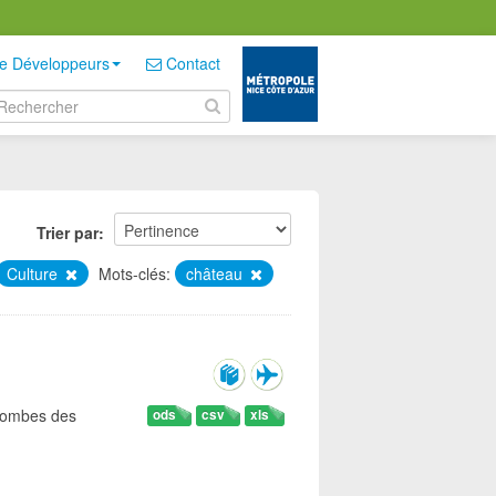
e Développeurs
Contact
Trier par
Culture
Mots-clés:
château
 tombes des
ods
csv
xls