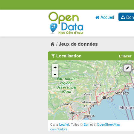
Accueil
Don
Jeux de données
Localisation
Effacer
+
-
Carte
Leaflet
. Tuiles ©
Esri
et ©
OpenStreetMap
contributors
.