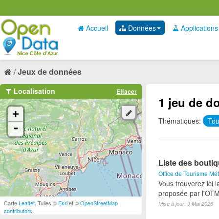
Accueil
Données
Applications
Jeux de données
Localisation
Effacer
1 jeu de d
+
Thématiques:
To
-
Liste des bouti
Office de Tourisme Mét
Vous trouverez ici l
proposée par l'OTM
Carte
Leaflet
. Tuiles ©
Esri
et ©
OpenStreetMap
Mise à jour: 9 Mai 2026
contributors
.