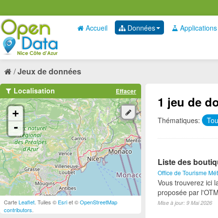
Accueil
Données
Applications
Jeux de données
Localisation
Effacer
1 jeu de d
+
Thématiques:
To
-
Liste des bouti
Office de Tourisme Mét
Vous trouverez ici l
proposée par l'OTM
Carte
Leaflet
. Tuiles ©
Esri
et ©
OpenStreetMap
Mise à jour: 9 Mai 2026
contributors
.