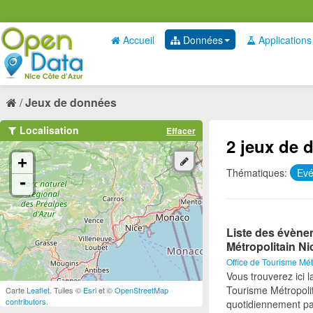
Accueil
Données
Applications
Jeux de données
Localisation
Effacer
2 jeux de 
+
Thématiques:
Evé
-
Liste des évène
Métropolitain Ni
Office de Tourisme Mét
Vous trouverez ici 
Tourisme Métropolit
Carte
Leaflet
. Tuiles ©
Esri
et ©
OpenStreetMap
contributors
.
quotidiennement pa