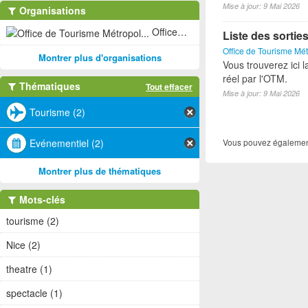
Mise à jour: 9 Mai 2026
Organisations
Office de Tourisme Métropol... (2)
Liste des sorti
Office de Tourisme Mét
Montrer plus d'organisations
Vous trouverez ici l
réel par l'OTM.
Thématiques
Tout effacer
Mise à jour: 9 Mai 2026
Tourisme (2)
Vous pouvez également
Evénementiel (2)
Montrer plus de thématiques
Mots-clés
tourisme (2)
Nice (2)
theatre (1)
spectacle (1)