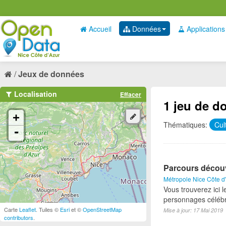
Accueil
Données
Applications
Jeux de données
Localisation
Effacer
1 jeu de d
+
Thématiques:
Cul
-
Parcours décou
Métropole Nice Côte d
Vous trouverez ici
personnages célébr
Carte
Leaflet
. Tuiles ©
Esri
et ©
OpenStreetMap
Mise à jour: 17 Mai 2019
contributors
.