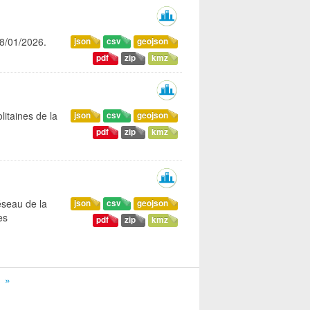
08/01/2026.
json
csv
geojson
pdf
zip
kmz
litaines de la
json
csv
geojson
pdf
zip
kmz
éseau de la
json
csv
geojson
es
pdf
zip
kmz
»