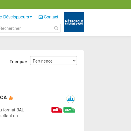
e Développeurs
Contact
Trier par
 NCA
au format BAL
pdf
csv
mettant un