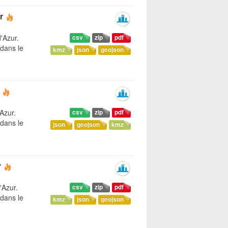
r
'Azur.
csv
zip
pdf
dans le
kmz
json
geojson
'Azur.
csv
zip
pdf
dans le
json
geojson
kmz
r
'Azur.
csv
zip
pdf
dans le
kmz
json
geojson