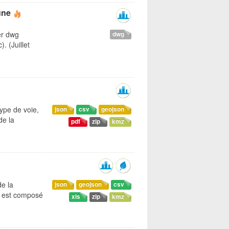
une
er dwg
dwg
. (Juillet
ype de voie,
json
csv
geojson
de la
pdf
zip
kmz
e la
json
geojson
csv
re est composé
xls
zip
kmz