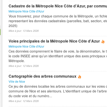
Cadastre de la Métropole Nice Côte d'Azur, par comm
Métropole Nice Côte d'Azur
Vous trouverez, pour chaque commune de la Métropole, un fichi
representant les données cadastrales (parcelles, bati, section, etc)
2025)
Mise à jour: 13 Mars 2026
Voies principales de la Métropole Nice Côte d'Azur
Métropole Nice Côte d'Azur
Ces données comprennent le filaire de voie, la dénomination, le t
le code INSEE ainsi qu’un identifiant unique des axes principaux 
Métropole.
Mise à jour: 12 Mars 2026
Cartographie des arbres communaux
Ville de Nice
Ce jeu de données localise les arbres communaux sur les voies d
commune de Nice et ses alentours. L'identifiant unique de l'arb
du code voie et du numéro...
Mise à jour: 12 Mars 2026