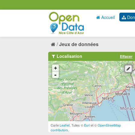
Accueil
Don
Jeux de données
Localisation
Effacer
+
-
Carte
Leaflet
. Tuiles ©
Esri
et ©
OpenStreetMap
contributors
.