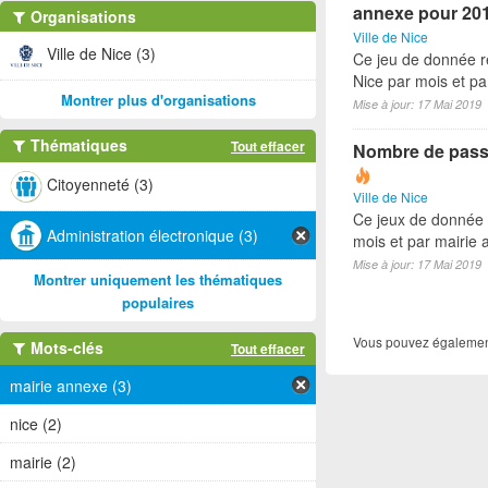
annexe pour 20
Organisations
Ville de Nice
Ville de Nice (3)
Ce jeu de donnée re
Nice par mois et p
Montrer plus d'organisations
Mise à jour: 17 Mai 2019
Thématiques
Tout effacer
Nombre de passe
Citoyenneté (3)
Ville de Nice
Ce jeux de donnée 
Administration électronique (3)
mois et par mairie
Mise à jour: 17 Mai 2019
Montrer uniquement les thématiques
populaires
Vous pouvez également
Mots-clés
Tout effacer
mairie annexe (3)
nice (2)
mairie (2)