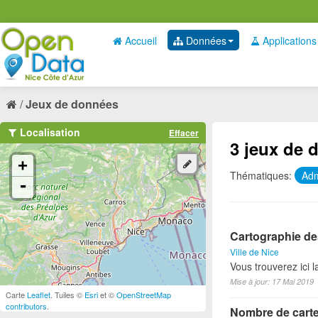
Accueil
Données
Applications
Jeux de données
Localisation
Effacer
3 jeux de 
+
Thématiques:
Adm
-
Cartographie des
Ville de Nice
Vous trouverez ici 
Mise à jour: 17 Mai 2019
Carte
Leaflet
. Tuiles ©
Esri
et ©
OpenStreetMap
contributors
.
Nombre de cartes