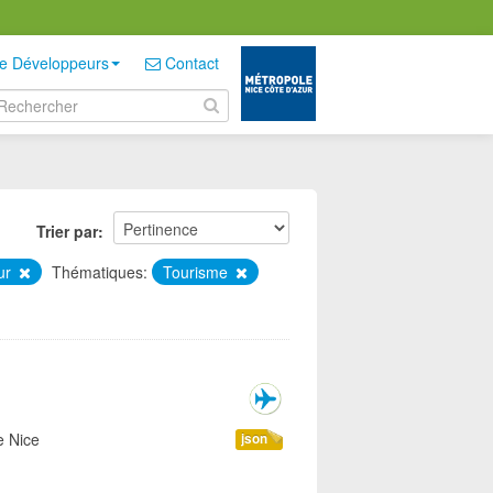
e Développeurs
Contact
Trier par
zur
Thématiques:
Tourisme
e Nice
json