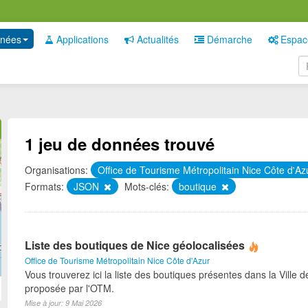
nées
Applications
Actualités
Démarche
Espac
1 jeu de données trouvé
Organisations:
Office de Tourisme Métropolitain Nice Côte d'A
Formats:
JSON
Mots-clés:
boutique
Liste des boutiques de Nice géolocalisées
Office de Tourisme Métropolitain Nice Côte d'Azur
Vous trouverez ici la liste des boutiques présentes dans la Ville d
proposée par l'OTM.
Mise à jour: 9 Mai 2026