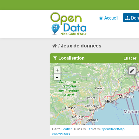
Accueil
Don
Jeux de données
Localisation
Effacer
+
-
Carte
Leaflet
. Tuiles ©
Esri
et ©
OpenStreetMap
contributors
.