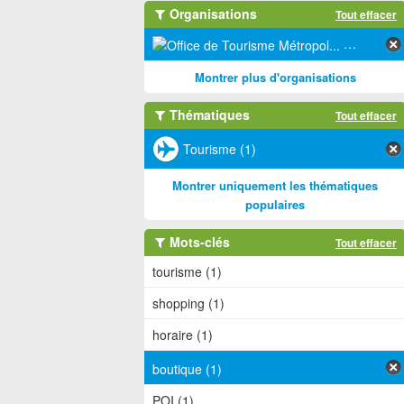
Organisations
Tout effacer
Office de 
Montrer plus d'organisations
Thématiques
Tout effacer
Tourisme (1)
Montrer uniquement les thématiques
populaires
Mots-clés
Tout effacer
tourisme (1)
shopping (1)
horaire (1)
boutique (1)
POI (1)