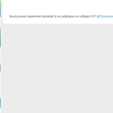
Tourisme Métropol... (1)
Vous pouvez également accéder à ce catalogue en utilisant
API
(cf
Document