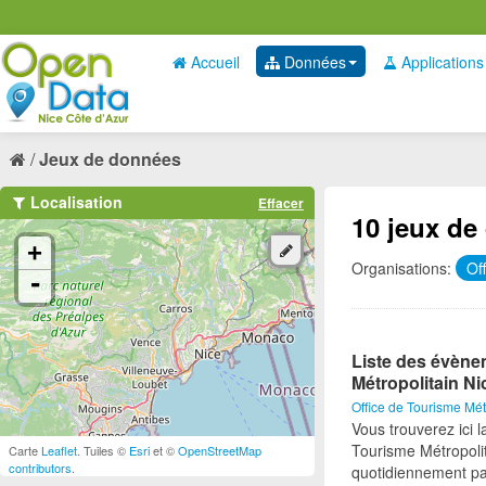
Accueil
Données
Applications
Jeux de données
Localisation
Effacer
10 jeux de
+
Organisations:
Of
-
Liste des évène
Métropolitain Ni
Office de Tourisme Mét
Vous trouverez ici 
Tourisme Métropolit
Carte
Leaflet
. Tuiles ©
Esri
et ©
OpenStreetMap
contributors
.
quotidiennement pa