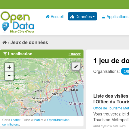
Accueil
Données
Applications
Jeux de données
Localisation
Effacer
1 jeu de d
+
Organisations:
Of
-
Liste des visite
l'Office du Tour
Office de Tourisme Mét
Vous trouverez ici d
Tourisme Métropoli
Carte
Leaflet
. Tuiles ©
Esri
et ©
OpenStreetMap
contributors
.
Mise à jour: 9 Mai 2026