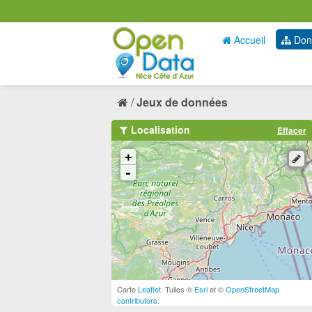
Accueil
Don
Jeux de données
Localisation
Effacer
+
-
Carte
Leaflet
. Tuiles ©
Esri
et ©
OpenStreetMap
contributors
.