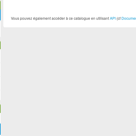
Tourisme Métropol... (1)
Vous pouvez également accéder à ce catalogue en utilisant
API
(cf
Document