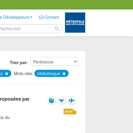
e Développeurs
Contact
Trier par
zur
Mots-clés:
bibliotheque
 proposées par
json
ice du